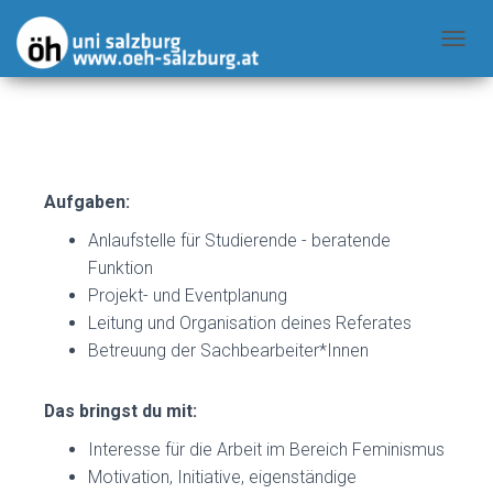
N
A
V
I
G
A
Aufgaben:
T
Anlaufstelle für Studierende - beratende
I
Funktion
O
Projekt- und Eventplanung
N
Leitung und Organisation deines Referates
U
Betreuung der Sachbearbeiter*Innen
M
S
Das bringst du mit:
C
H
Interesse für die Arbeit im Bereich Feminismus
A
Motivation, Initiative, eigenständige