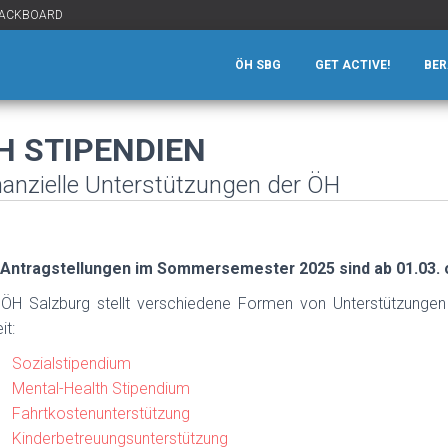
ACKBOARD
ÖH SBG
GET ACTIVE!
BE
H STIPENDIEN
nanzielle Unterstützungen der ÖH
 Antragstellungen im Sommersemester 2025 sind ab 01.03. 
 ÖH Salzburg stellt verschiedene Formen von Unterstützungen s
it:
Sozialstipendium
Mental-Health Stipendium
Fahrtkostenunterstützung
Kinderbetreuungsunterstützung