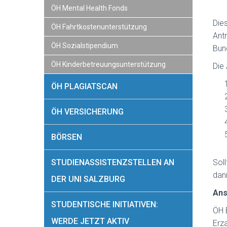
ÖH Mental Health Fonds
Die
ÖH Fahrtkostenunterstützung
Ant
ÖH Sozialstipendium
Bun
ÖH Kinderbetreuungsunterstützung
Die 
ÖH PLAGIATSCAN
ÖH VERSICHERUNG
BÖRSEN
STUDIENASSISTENZSTELLEN AN
Soll
dan
DER UNI SALZBURG
Ans
STUDENTISCHE INITIATIVEN:
ÖH 
WERDE JETZT AKTIV
Erza