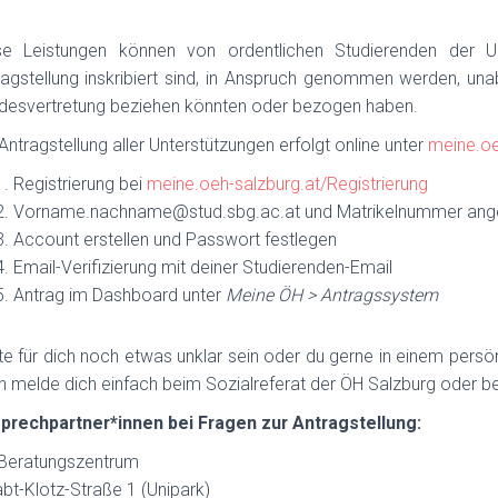
se Leistungen können von ordentlichen Studierenden der Un
ragstellung inskribiert sind, in Anspruch genommen werden, u
desvertretung beziehen könnten oder bezogen haben.
Antragstellung aller Unterstützungen erfolgt online unter
meine.oe
Registrierung bei
meine.oeh-salzburg.at/Registrierung
Vorname.nachname@stud.sbg.ac.at und Matrikelnummer an
Account erstellen und Passwort festlegen
Email-Verifizierung mit deiner Studierenden-Email
Antrag im Dashboard unter
Meine ÖH > Antragssystem
te für dich noch etwas unklar sein oder du gerne in einem persö
n melde dich einfach beim Sozialreferat der ÖH Salzburg oder 
prechpartner*innen bei Fragen zur Antragstellung:
Beratungszentrum
bt-Klotz-Straße 1 (Unipark)