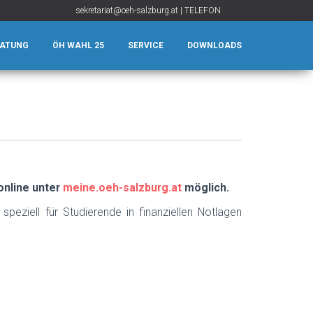
sekretariat@oeh-salzburg.at
|
TELEFON
RATUNG
ÖH WAHL 25
SERVICE
DOWNLOADS
online unter
meine.oeh-salzburg.at
möglich.
peziell für Studierende in finanziellen Notlagen