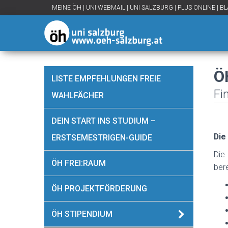
MEINE ÖH
|
UNI WEBMAIL
|
UNI SALZBURG
|
PLUS ONLINE
|
BL
Ö
LISTE EMPFEHLUNGEN FREIE
Fi
WAHLFÄCHER
DEIN START INS STUDIUM –
Die
ERSTSEMESTRIGEN-GUIDE
Die
ÖH FREI:RAUM
bere
ÖH PROJEKTFÖRDERUNG
ÖH STIPENDIUM