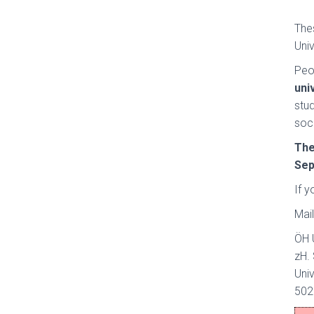
The
Univ
Peo
uni
stu
soci
The
Sep
If y
Mail
ÖH 
zH. 
Univ
502