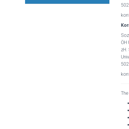
502
kon
Kor
Sozi
ÖH 
zH. 
Univ
502
kon
The 