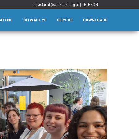
sekretariat@oeh-salzburg.at
|
TELEFON
RATUNG
ÖH WAHL 25
SERVICE
DOWNLOADS