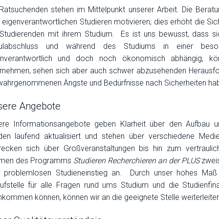
Ratsuchenden stehen im Mittelpunkt unserer Arbeit. Die Beratu
eigenverantwortlichen Studieren motivieren; dies erhöht die Sich
 Studierenden mit ihrem Studium. Es ist uns bewusst, dass 
ulabschluss und während des Studiums in einer besond
enverantwortlich und doch noch ökonomisch abhängig, könn
rnehmen, sehen sich aber auch schwer abzusehenden Herausfor
wahrgenommenen Ängste und Bedürfnisse nach Sicherheiten hab
sere Angebote
ere Informationsangebote geben Klarheit über den Aufbau u
den laufend aktualisiert und stehen über verschiedene Medi
recken sich über Großveranstaltungen bis hin zum vertraulic
men des Programms
Studieren Recherchieren an der PLUS
zwei
 problemlosen Studieneinstieg an. Durch unser hohes Maß a
ufstelle für alle Fragen rund ums Studium und die Studienfina
kommen können, können wir an die geeignete Stelle weiterleiten