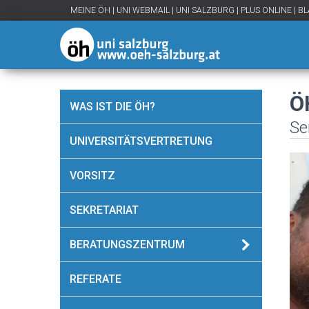
MEINE ÖH
|
UNI WEBMAIL
|
UNI SALZBURG
|
PLUS ONLINE
|
BL
Ö
WAS IST DIE ÖH?
Ser
UNIVERSITÄTSVERTRETUNG
VORSITZ
SEKRETARIAT
BERATUNGSZENTRUM
REFERATE