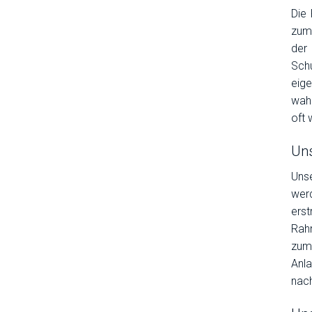
Die 
zum 
der
Sch
eig
wah
oft 
Un
Uns
wer
erst
Rah
zum
Anla
nach