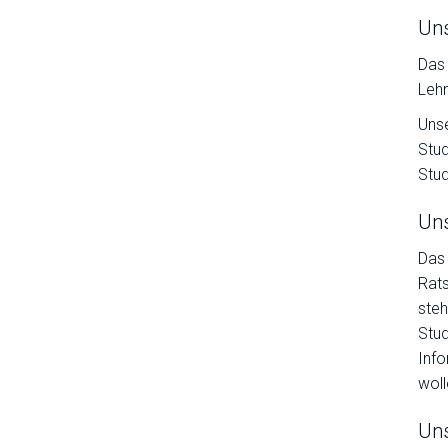
Un
Das 
Lehr
Uns
Stud
Stud
Uns
Das 
Rats
steh
Stu
Info
woll
Un