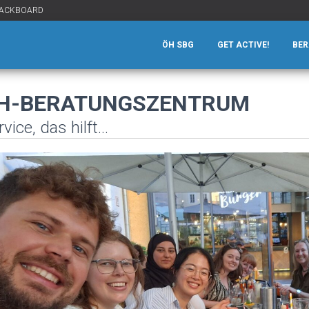
ACKBOARD
ÖH SBG
GET ACTIVE!
BE
H-BERATUNGSZENTRUM
vice, das hilft...