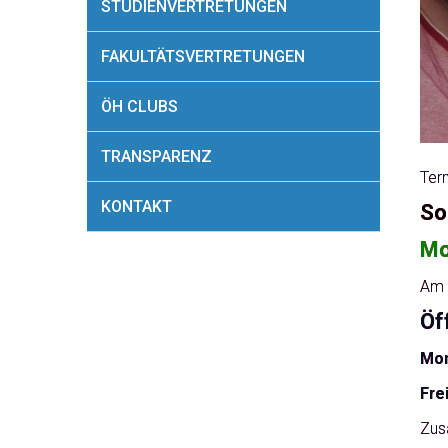
STUDIENVERTRETUNGEN
FAKULTÄTSVERTRETUNGEN
ÖH CLUBS
TRANSPARENZ
Ter
KONTAKT
So
Mo
Am 3
Öf
Mon
Fre
Zusä