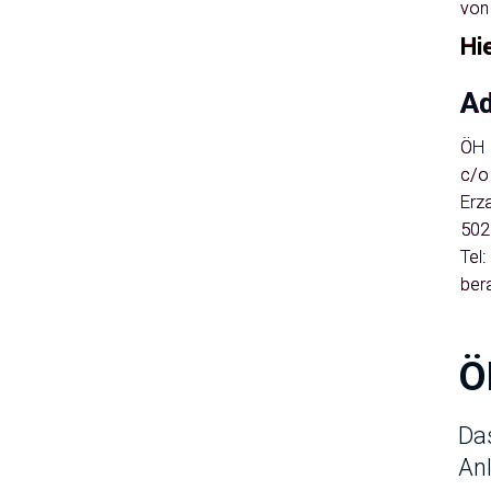
vo
Hi
Ad
ÖH 
c/o
Erz
502
Tel
ber
Ö
Das
Anl