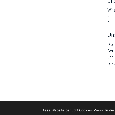
Uns
Wir 
kenn
Eine
Un
Die
Bera
und 
Die 
Diese Website benutzt Cookies. Wenn du die 
IMPRESSUM
DATENSCHUTZ