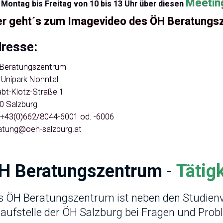
Meetin
n
Montag bis
Freitag von 10 bis 13 Uhr über diesen
er geht´s zum Imagevideo des ÖH Beratungs
resse:
Beratungszentrum
 Unipark Nonntal
abt-Klotz-Straße 1
0 Salzburg
: +43(0)662/8044-6001 od. -6006
atung@oeh-salzburg.at
H Beratungszentrum
-
Tätig
 ÖH Beratungszentrum ist neben den Studienve
aufstelle der ÖH Salzburg bei Fragen und Prob