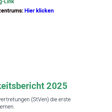
g-Link
zentrums:
Hier klicken
keitsbericht 2025
rtretungen (StVen) die erste
lemen.