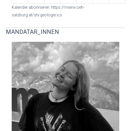
Kalender abonnieren: https://meine.oeh-
24
25
26
27
28
29
30
salzburg.at/stv.geologie.ics
31
1
2
3
4
5
6
MANDATAR_INNEN