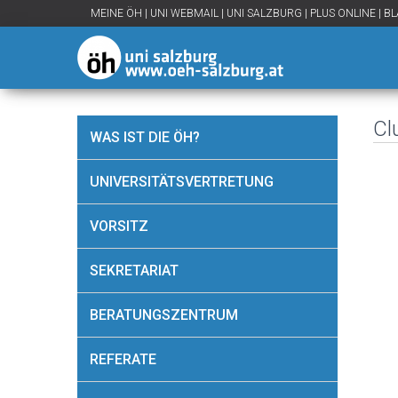
MEINE ÖH
|
UNI WEBMAIL
|
UNI SALZBURG
|
PLUS ONLINE
|
BL
Cl
WAS IST DIE ÖH?
UNIVERSITÄTSVERTRETUNG
VORSITZ
SEKRETARIAT
BERATUNGSZENTRUM
REFERATE