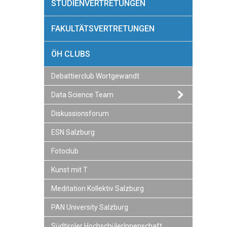
STUDIENVERTRETUNGEN
FAKULTÄTSVERTRETUNGEN
ÖH CLUBS
Debattierclub Wortgewandt
Data Science Team
Diskussionsforum
ESN Salzburg
Fotoclub
Kunst mit T
Meditation Kollektiv Salzburg
PAN University Salzburg
Südtiroler HochschülerInnenschaft