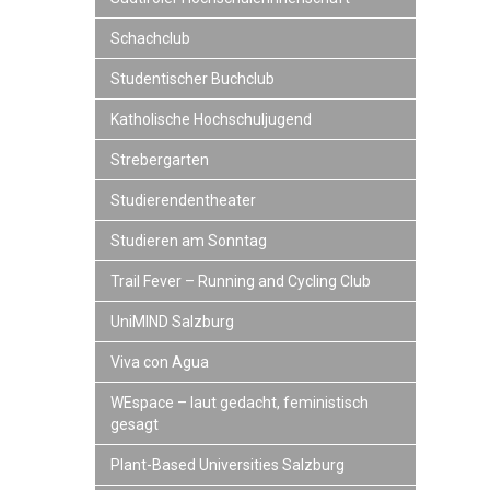
Schachclub
Studentischer Buchclub
Katholische Hochschuljugend
Strebergarten
Studierendentheater
Studieren am Sonntag
Trail Fever – Running and Cycling Club
UniMIND Salzburg
Viva con Agua
WEspace – laut gedacht, feministisch
gesagt
Plant-Based Universities Salzburg