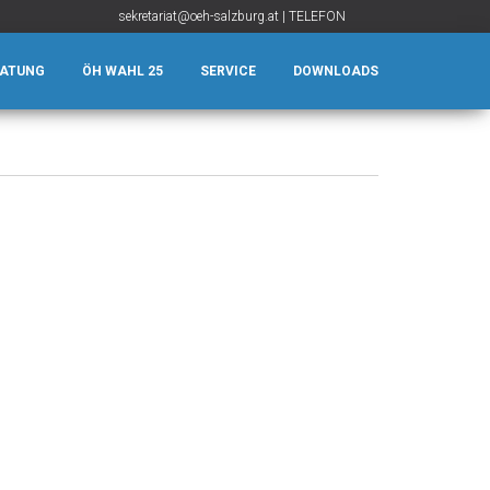
sekretariat@oeh-salzburg.at
|
TELEFON
RATUNG
ÖH WAHL 25
SERVICE
DOWNLOADS