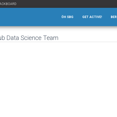
ACKBOARD
ÖH SBG
GET ACTIVE!
BE
ub Data Science Team