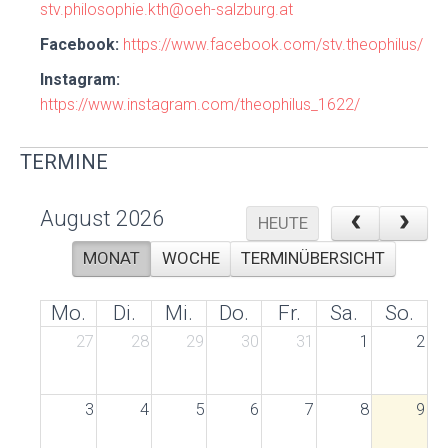
stv.philosophie.kth@oeh-salzburg.at
Facebook:
https://www.facebook.com/stv.theophilus/
Instagram:
https://www.instagram.com/theophilus_1622/
TERMINE
August 2026
HEUTE
MONAT
WOCHE
TERMINÜBERSICHT
Mo.
Di.
Mi.
Do.
Fr.
Sa.
So.
27
28
29
30
31
1
2
3
4
5
6
7
8
9