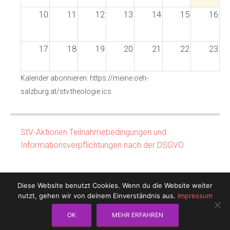
10
11
12
13
14
15
16
17
18
19
20
21
22
23
Kalender abonnieren: https://meine.oeh-
24
25
26
27
28
29
30
salzburg.at/stv.theologie.ics
31
1
2
3
4
5
6
StV-Aktionen Teilnahmebedingungen und
Informationsverpflichtungen nach der DSGVO
Diese Website benutzt Cookies. Wenn du die Website weiter
nutzt, gehen wir von deinem Einverständnis aus.
Impressum
OK
MEHR ERFAHREN
IMPRESSUM
DATENSCHUTZ