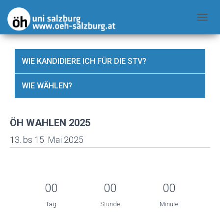
N
A
V
WIE KANDIDIERE ICH FÜR DIE STV?
I
G
WIE WÄHLEN?
A
T
I
ÖH WAHLEN 2025
O
N
13. bs 15. Mai 2025
U
M
S
00
00
00
C
H
Tag
Stunde
Minute
A