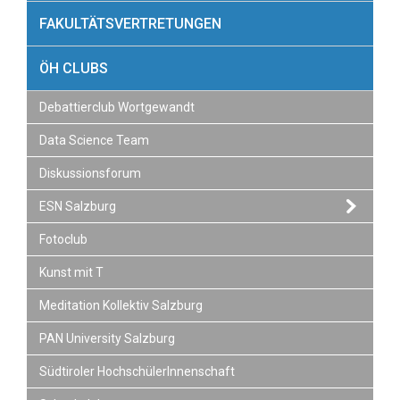
L
FAKULTÄTSVERTRETUNGEN
T
E
ÖH CLUBS
N
Debattierclub Wortgewandt
Data Science Team
Diskussionsforum
ESN Salzburg
Fotoclub
Kunst mit T
Meditation Kollektiv Salzburg
PAN University Salzburg
Südtiroler HochschülerInnenschaft