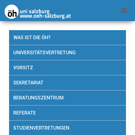
N
A
V
WAS IST DIE ÖH?
I
G
UNIVERSITÄTSVERTRETUNG
A
T
VORSITZ
I
O
SEKRETARIAT
N
U
BERATUNGSZENTRUM
M
S
REFERATE
C
H
STUDIENVERTRETUNGEN
A