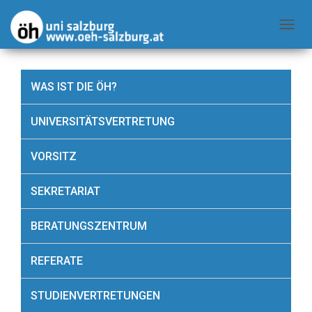
N
A
V
WAS IST DIE ÖH?
I
G
UNIVERSITÄTSVERTRETUNG
A
T
VORSITZ
I
O
SEKRETARIAT
N
U
BERATUNGSZENTRUM
M
S
REFERATE
C
H
STUDIENVERTRETUNGEN
A