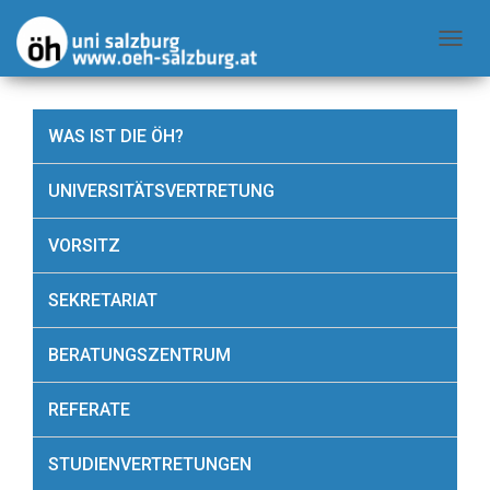
N
A
V
WAS IST DIE ÖH?
I
G
UNIVERSITÄTSVERTRETUNG
A
T
VORSITZ
I
O
SEKRETARIAT
N
U
BERATUNGSZENTRUM
M
S
REFERATE
C
H
STUDIENVERTRETUNGEN
A