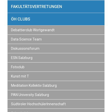
L
FAKULTÄTSVERTRETUNGEN
T
E
ÖH CLUBS
N
Debattierclub Wortgewandt
Data Science Team
Diskussionsforum
ESN Salzburg
Fotoclub
Kunst mit T
Meditation Kollektiv Salzburg
PAN University Salzburg
Südtiroler HochschülerInnenschaft