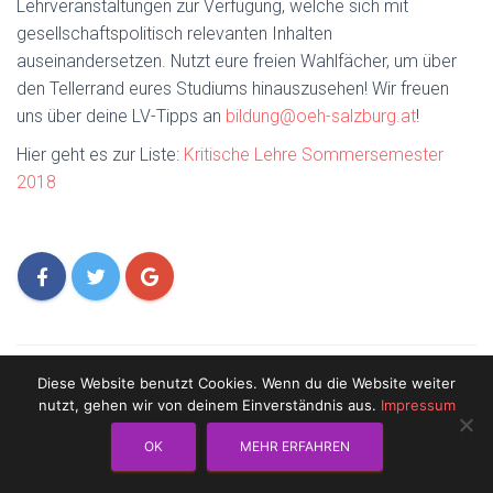
Lehrveranstaltungen zur Verfügung, welche sich mit
L
gesellschaftspolitisch relevanten Inhalten
T
auseinandersetzen. Nutzt eure freien Wahlfächer, um über
E
den Tellerrand eures Studiums hinauszusehen! Wir freuen
N
uns über deine LV-Tipps an
bildung@oeh-salzburg.at
!
Hier geht es zur Liste:
Kritische Lehre Sommersemester
2018
Diese Website benutzt Cookies. Wenn du die Website weiter
nutzt, gehen wir von deinem Einverständnis aus.
Impressum
OK
MEHR ERFAHREN
IMPRESSUM
DATENSCHUTZ