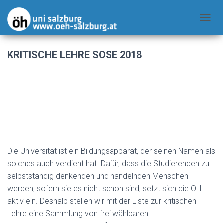
N
A
V
KRITISCHE LEHRE SOSE 2018
I
G
A
T
I
O
N
Die Universität ist ein Bildungsapparat, der seinen Namen als
U
solches auch verdient hat. Dafür, dass die Studierenden zu
M
selbstständig denkenden und handelnden Menschen
S
werden, sofern sie es nicht schon sind, setzt sich die ÖH
C
aktiv ein. Deshalb stellen wir mit der Liste zur kritischen
H
Lehre eine Sammlung von frei wählbaren
A