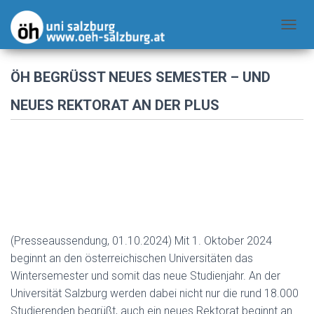
N
A
V
ÖH BEGRÜSST NEUES SEMESTER – UND N
I
EUES REKTORAT AN DER PLUS
G
A
T
I
O
N
U
M
(Presseaussendung, 01.10.2024) Mit 1. Oktober 2024
S
beginnt an den österreichischen Universitäten das
C
Wintersemester und somit das neue Studienjahr. An der
H
Universität Salzburg werden dabei nicht nur die rund 18.000
A
Studierenden begrüßt, auch ein neues Rektorat beginnt an